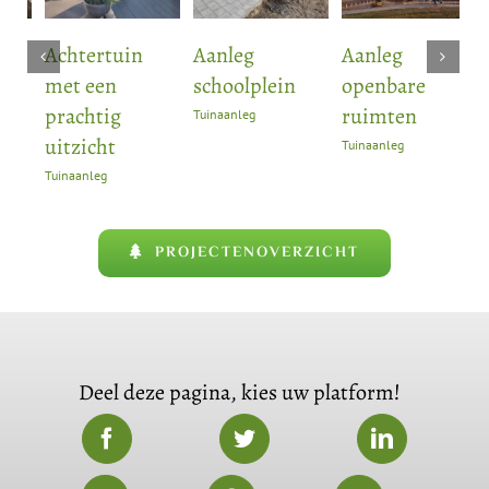
Achtertuin
Aanleg
Aanleg
B
met een
schoolplein
openbare
K
prachtig
ruimten
Tuinaanleg
Tu
uitzicht
Tuinaanleg
Tuinaanleg
PROJECTENOVERZICHT
Deel deze pagina, kies uw platform!