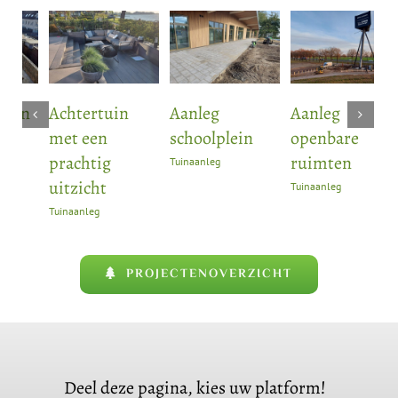
Achtertuin
Aanleg
Aanleg
B
met een
schoolplein
openbare
K
prachtig
ruimten
Tuinaanleg
Tu
uitzicht
Tuinaanleg
Tuinaanleg
PROJECTENOVERZICHT
Deel deze pagina, kies uw platform!