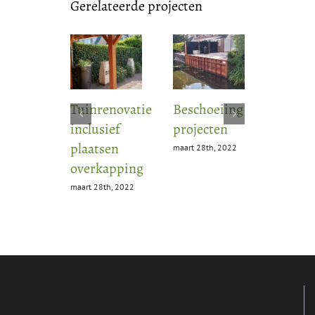
Gerelateerde projecten
Tuinrenovatie
Beschoeiing
Renova
inclusief
projecten
totale 
plaatsen
maart 28th, 2022
maart 28t
overkapping
maart 28th, 2022