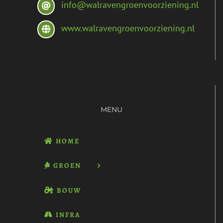
info@walravengroenvoorziening.nl
www.walravengroenvoorziening.nl
MENU
HOME
GROEN
BOUW
INFRA