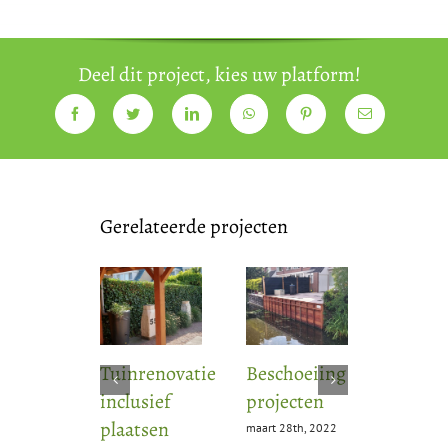
Deel dit project, kies uw platform!
Gerelateerde projecten
Tuinrenovatie
Beschoeiing
Aanleg
inclusief
projecten
achter
plaatsen
in
maart 28th, 2022